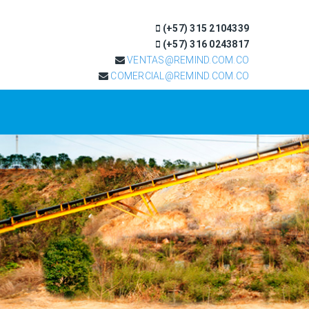
(+57) 315 2104339
(+57) 316 0243817
VENTAS@REMIND.COM.CO
COMERCIAL@REMIND.COM.CO